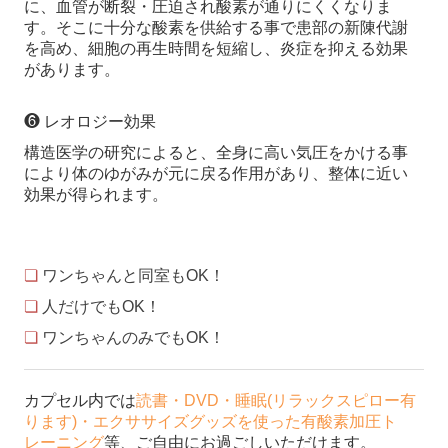
に、血管が断裂・圧迫され酸素が通りにくくなりま
す。そこに十分な酸素を供給する事で患部の新陳代謝
を高め、細胞の再生時間を短縮し、炎症を抑える効果
があります。
❻ レオロジー効果
構造医学の研究によると、全身に高い気圧をかける事
により体のゆがみが元に戻る作用があり、整体に近い
効果が得られます。
❏
ワンちゃんと同室もOK！
❏
人だけでもOK！
❏
ワンちゃんのみでもOK！
カプセル内では
読書・DVD・睡眠(リラックスピロー有
ります)・エクササイズグッズを使った有酸素加圧ト
レーニング
等、ご自由にお過ごしいただけます。