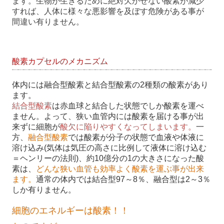
ます。生物が生きるために絶対欠かせない酸素が減少
すれば、人体に様々な悪影響を及ぼす危険がある事が
間違い有りません。
酸素カプセルのメカニズム
体内には融合型酸素と結合型酸素の2種類の酸素があり
ます。
結合型酸素
は赤血球と結合した状態でしか酸素を運べ
ません。よって、狭い血管内には酸素を届ける事が出
来ずに細胞が
酸欠に陥りやすくなってしまいます。
一
方、
融合型酸素
では酸素が分子の状態で血液や体液に
溶け込み(気体は気圧の高さに比例して液体に溶け込む
＝ヘンリーの法則)、約10億分の1の大きさになった酸
素は、
どんな狭い血管も効率よく酸素を運ぶ事が出来
ます。
通常の体内では結合型97～8％、融合型は2～3％
しか有りません。
細胞のエネルギーは酸素！！