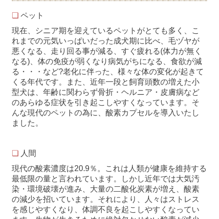
❏
ペット
現在、シニア期を迎えているペットがとても多く、こ
れまでの元気いっぱいだった成犬期に比べ、毛ヅヤが
悪くなる、走り回る事が減る、すぐ疲れる(体力が無く
なる)、体の免疫が弱くなり病気がちになる、食欲が減
る・・・など?老化に伴った、様々な体の変化が起きて
くる年代です。また、近年一段と飼育頭数の増えた小
型犬は、年齢に関わらず骨折・ヘルニア・皮膚病など
のあらゆる症状を引き起こしやすくなっています。そ
んな現代のペットの為に、酸素カプセルを導入いたし
ました。
❏
人間
現代の酸素濃度は20.9％。これは人類が健康を維持する
最低限の量と言われています。しかし近年では大気汚
染・環境破壊が進み、大量の二酸化炭素が増え、酸素
の減少を招いています。それにより、人々はストレス
を感じやすくなり、体調不良を起こしやすくなってい