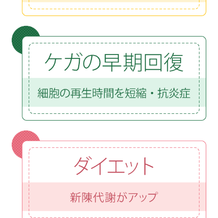
alfvet's salon
トリミング ALF VET's SPA
ペットホテル ALF VET's IN
ヘルスケア＆ドッグフィットネス
高気圧酸素カプセル
ドッグラン
パピーホール