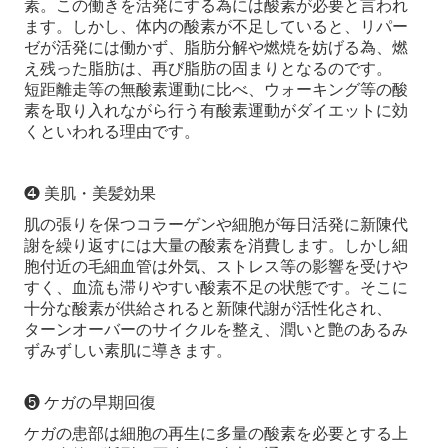
素。この働きを活発にする為には酸素が必要と言われ
ます。しかし、体内の酸素が不足していると、リパー
ゼが活発には働かず、脂肪分解や燃焼を妨げる為、燃
え残った脂肪は、再び脂肪の固まりとなるのです。
短距離走等の無酸素運動に比べ、ウォーキング等の酸
素を取り入れながら行う有酸素運動がダイエットに効
くといわれる理由です。
❹ 美肌・美髪効果
肌の張りを保つコラーゲンや細胞が毎日活発に新陳代
謝を繰り返すには大量の酸素を消費します。しかし細
胞付近の毛細血管は外気、ストレス等の影響を受けや
すく、血流も滞りやすい酸素不足の状態です。そこに
十分な酸素が供給されると新陳代謝が活性化され、
ターンオーバーのサイクルを整え、潤いと艶のあるみ
ずみずしい素肌に導きます。
❺ ケガの早期回復
ケガの患部は細胞の再生に多量の酸素を必要とする上