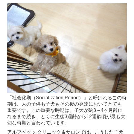
お知らせ 2019年
お知らせ 2018年
お知らせ 2017年
お知らせ 2015年
医院案内
スタッフ紹介
求人情報
診療案内
「社会化期（Socialization Period）」と呼ばれるこの時
期は、人の子供も子犬もその後の発達においてとても
重要です。この重要な時期は、子犬が約3～4ヶ月齢に
健康診断
なるまで続き、とくに生後3週齢から12週齢頃が最も大
切な時期と言われています。
歯科検診
アルフベッツ クリニック＆サロンでは、こうした子犬