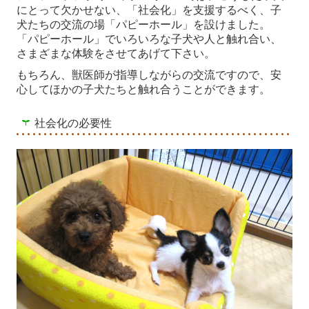
alfvet's salon
にとって欠かせない、「社会化」を支援するべく、子
犬たちの交流の場「パピーホール」を設けました。
トリミング ALF VET's SPA
「パピーホール」でいろいろな子犬や人と触れ合い、
さまざまな体験をさせてあげて下さい。
ペットホテル ALF VET's IN
もちろん、獣医師が指導しながらの交流ですので、安
心してほかの子犬たちと触れ合うことができます。
ヘルスケア＆ドッグフィットネス
社会化の必要性
高気圧酸素カプセル
ドッグラン
パピーホール