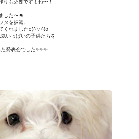
作りも必要ですよね〜！
ました〜💓
ッタを披露、
れましたo(^▽^)o
元気いっぱいの子供たちを
た発表会でした✨✨✨