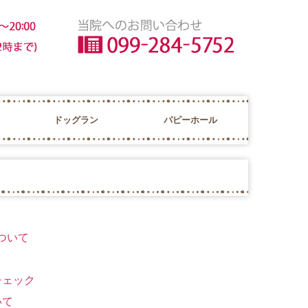
ドッグラン
パピーホール
ET's SPA
VET's IN
ッグフィットネス
セル
について
！
康チェック
いて