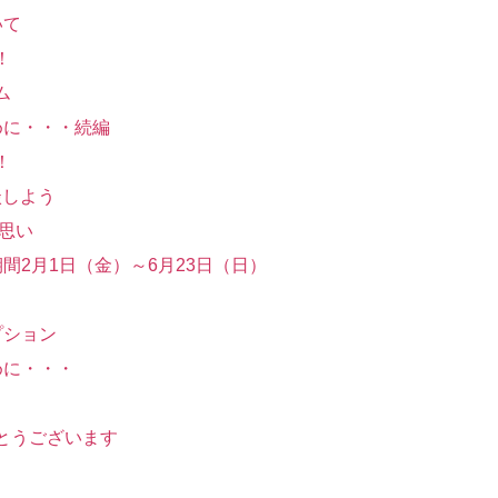
いて
！
ム
まめに・・・続編
！
相談しよう
を思い
：期間2月1日（金）～6月23日（日）
オプション
まめに・・・
でとうございます