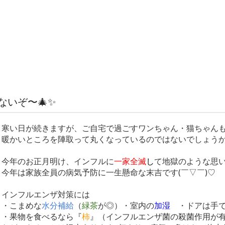
けないぞ〜🎄✨
寒い日が続きますが、ご自宅で過ごすワンちゃん・猫ちゃん
暖かいところを陣取って丸くなっているのではないでしょうか( ^
今年のお正月明け、インフルに
一家全滅
し
て地獄のような思
今年は家族全員の病気予防に一生懸命な末吉です(￣▽￣)♡
インフルエンザ対策には
・こまめな
水分補給
（
緑茶
が◎）・室内の
加湿
・ドアは手
・果物を食べるなら『
柿
』（インフルエンザ菌の殺菌作用が