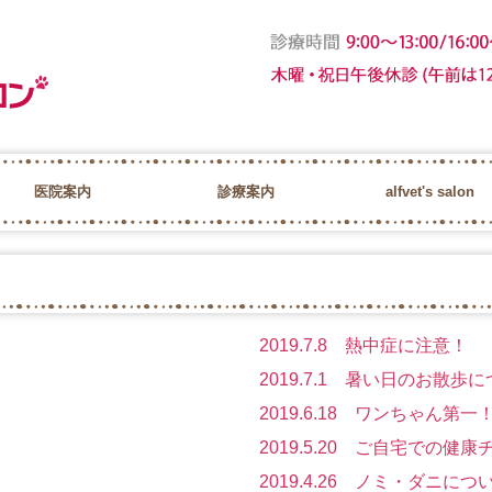
医院案内
診療案内
alfvet's salon
スタッフ紹介
求人情報
健康診断
歯科検診
トリミング ALF V
ペットホテル ALF 
ヘルスケア＆ド
高気圧酸素カプ
2019.7.8 熱中症に注意！
2019.7.1 暑い日のお散歩
2019.6.18 ワンちゃん第一
2019.5.20 ご自宅での健
2019.4.26 ノミ・ダニにつ