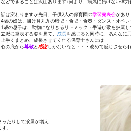
などできることは沢山あります♪何より、病気に負けない体力
話は変わりますが先日、子供2人の保育園の
学習発表会
があり
4歳の娘は、掛け算九九の暗唱・合唱・合奏・ダンス・オペレ
1歳の息子は、動物になりきるリトミック・手遊び歌を披露してく
立派に発表する姿を見て、
成長
を感じると同時に、あんなに
上手くまとめ、成長させてくれる保育士さんには
心の底から
尊敬
と
感謝
しかないなと・・・改めて感じさせられ
まったりして涙量が増え、
ます。