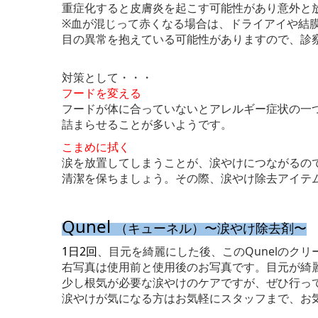
重症化すると皮膚炎を起こす可能性があり意外と
※血が混じって赤くなる場合は、ドライアイや結
目の異常を抱えている可能性がありますので、診
対策として・・・
フードを変える
フードが体に合っていないとアレルギー症状の一
詰まらせることが多いようです。
こまめに拭く
涙を放置してしまうことが、涙やけにつながるの
清潔を保ちましょう。その際、涙やけ除去アイテ
Qune
l
（キューネル）〜涙やけ除去剤〜
1日2回
、目元を綺麗にした後、このQunelのク
右写真は使用前と使用後のお写真です。目元が綺
少し根気が必要な涙やけのケアですが、ぜひ行っ
涙やけが気になる方はお気軽にスタッフまで、お気