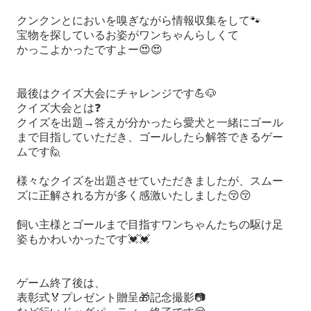
クンクンとにおいを嗅ぎながら情報収集をして
🐾
宝物を探しているお姿がワンちゃんらしくて
かっこよかったですよー
😍😍
最後はクイズ大会にチャレンジです
💪🐶
クイズ大会とは
❓
クイズを出題
→
答えが分かったら愛犬と一緒にゴール
まで目指していただき、ゴールしたら解答できるゲー
ムです
🙋
様々なクイズを出題させていただきましたが、スムー
ズに正解される方が多く感激いたしました
😚😚
飼い主様とゴールまで目指すワンちゃんたちの駆け足
姿もかわいかったです
💓💓
ゲーム終了後は、
表彰式
🏅
プレゼント贈呈
🎁
記念撮影
📷