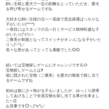
飼い主様と愛犬で一定の距離をとっていただき、愛犬
を呼び寄せるゲームです
🙋
大好きな飼い主様の元へ一直線で意志疎通ばっちりな
子がいたり
(*^^*)
一発目にはスタッフの元へ行くサービス精神旺盛な子
がいたり
(^з^)-☆
ご褒美が刺激となってスイッチがオン
♪
になる子がいた
り＼
(^-^)
／
色々な形があってとっても素敵でした
💞💞
続いては宝物探しゲームにチャレンジです
💪🐶
宝物探しゲームとは
❓
箱に隠された宝物
（
ご褒美
）
を愛犬の嗅覚で探し当て
るゲームです
🙋
初めは箱に少々怖がる子もいましたが、ゆっくり誘導
してあげることで全員宝物を探し当てる事が出来まし
た
✨👏
お見事です
💮
＼
(^o^)
／