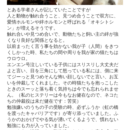
とある学者さんが記していたことですが
人と動物が触れ合うこと、見つめ合うことで双方に、
愛情ホルモンや絆ホルモンと呼ばれる「オキシトシ
ン」が増えるそうです。
触れ合いや見つめ合いで、動物たちと飼い主の絆が強
くなり良好な関係となると。
以前まったく言う事を効かない我が子（人間）をきつ
くしかった時、私たちの間や周りを我が家の猫たちは
ウロウロ。
エンエン号泣しいている子供にはスリスリし大丈夫だ
よと言い、目を三角にして怒っている私には、側に来
てジーっと見つめそんな怖い顔しないでと言い、お互
いを仲裁してくれました。その時猫たちを抱っこした
ときのスーッと落ち着く気持ちは今でも忘れられませ
ん。
（私のヒステリーは今もなお健在なので、ネコた
ちの仲裁役は未だ健在です：苦笑）
勉強嫌いのうちの子の受験の時、必ずふうか（虹の橋
を渡ったキャバリアです）が寄り添っていました。ふ
うかのおかげでやる気が湧いてくるようで、慣れない
勉強にも力が入っていました。