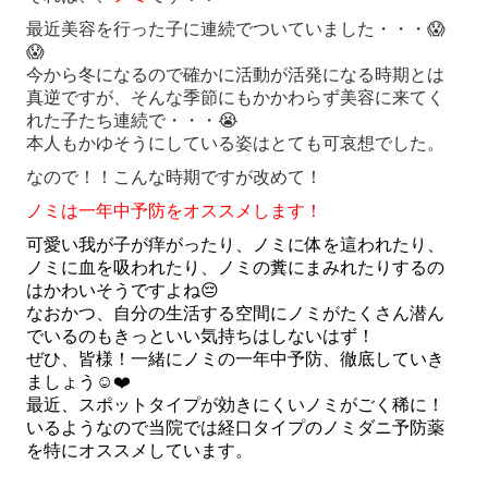
最近美容を行った子に連続でついていました・・・😱
😱
今から冬になるので確かに活動が活発になる時期とは
真逆ですが、そんな季節にもかかわらず美容に来てく
れた子たち連続で・・・😭
本人もかゆそうにしている姿はとても可哀想でした。
なので！！こんな時期ですが改めて！
ノミは一年中予防をオススメ
します！
可愛い我が子が痒がったり、ノミに体を這われたり、
ノミに血を吸われたり、ノミの糞にまみれたりするの
はかわいそうですよね😔
なおかつ、自分の生活する空間にノミがたくさん潜ん
でいるのもきっといい気持ちはしないはず！
ぜひ、皆様！一緒にノミの一年中予防、徹底していき
ましょう☺️❤️
最近、スポットタイプが効きにくいノミがごく稀に！
いるようなので当院では経口タイプのノミダニ予防薬
を特にオススメしています。