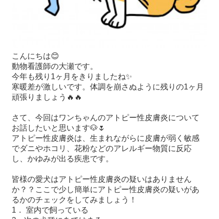
こんにちは
😊
動物看護師の大瀬です。
今年も残り
1
ヶ月をきりましたね
✨
寒暖差が激しいです。体調を崩さぬように残りの
1
ヶ月
頑張りましょう
🔥🔥
さて、今回はワンちゃんのアトピー性皮膚炎について
お話したいと思います
🐶🌷
アトピー性皮膚炎は、生まれながらに皮膚が弱く敏感
でダニやホコリ、花粉などのアレルギー物質に反応
し、かゆみが出る疾患です。
皆様の愛犬はアトピー性皮膚炎の疑いはありません
か？？ここで少し簡単にアトピー性皮膚炎の疑いがあ
るかのチェックをしてみましょう！
1
．
室内で飼っている