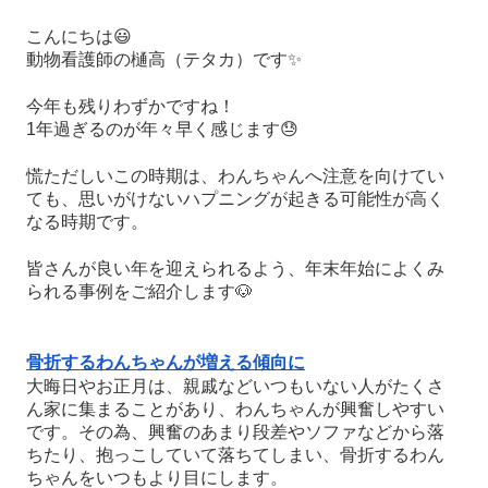
こんにちは
😃
動物看護師の樋高
（
テタカ
）
です
✨
今年も残りわずかですね！
1
年過ぎるのが年々早く感じます
😓
慌ただしいこの時期は、わんちゃんへ注意を向けてい
ても、思いがけないハプニングが起きる可能性が高く
なる時期です。
皆さんが良い年を迎えられるよう、年末年始によくみ
られる事例をご紹介します
🐶
骨折するわんちゃんが増える傾向に
大晦日やお正月は、親戚などいつもいない人がたくさ
ん家に集まることがあり、わんちゃんが興奮しやすい
です。その為、興奮のあまり段差やソファなどから落
ちたり、抱っこしていて落ちてしまい、骨折するわん
ちゃんをいつもより目にします。