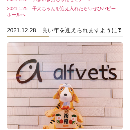
alfvet's salon
2021.1.25 子犬ちゃんを迎え入れたら♡ぜひパピー
ホールへ
トリミング ALF VET's SPA
2021.12.28 良い年を迎えられますように❣
ペットホテル ALF VET's IN
ヘルスケア＆ドッグフィットネス
高気圧酸素カプセル
ドッグラン
パピーホール