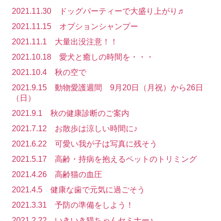
お知らせ 2019年
2021.11.30 ドッグパーティーで大盛り上がり♬
2021.11.15 オプションシャンプー
お知らせ 2018年
2021.11.1 大量出没注意！！
お知らせ 2017年
2021.10.18 愛犬と癒しの時間を・・・
2021.10.4 秋の空で
お知らせ 2015年
2021.9.15 動物愛護週間 9月20日（月祝）から26日
医院案内
（日）
2021.9.1 秋の健康診断のご案内
スタッフ紹介
2021.7.12 お散歩は涼しい時間に♪
求人情報
2021.6.22 可愛い我が子は写真に残そう
2021.5.17 高齢・持病を抱えるペットのトリミング
診療案内
2021.4.26 高齢猫の血圧
健康診断
2021.4.5 健康な歯で元気に過ごそう
2021.3.31 予防の準備をしよう！
歯科検診
2021.2.22 いきいき猫ちゃんセミナー♪