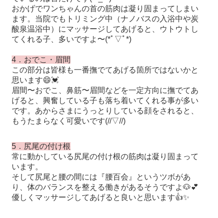
おかげでワンちゃんの首の筋肉は凝り固まってしまい
ます。当院でもトリミング中（ナノバスの入浴中や炭
酸泉温浴中）にマッサージしてあげると、ウトウトし
てくれる子、多いですよ〜(*ﾟ▽ﾟ*)
4．おでこ・眉間
この部分は皆様も一番撫でてあげる箇所ではないかと
思います😄💓
眉間〜おでこ、鼻筋〜眉間などを一定方向に撫でてあ
げると、興奮している子も落ち着いてくれる事が多い
です。あからさまにうっとりしている顔をされると、
もうたまらなく可愛いです(//▽//)
5．尻尾の付け根
常に動かしている尻尾の付け根の筋肉は凝り固まって
います。
そして尻尾と腰の間には『腰百会』というツボがあ
り、体のバランスを整える働きがあるそうですよ🐶💕
優しくマッサージしてあげると良いと思います👍✨