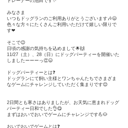
トレーナーの池田です
✨
みなさま
いつもドッグランのご利用ありがとうございます
🎶😄
色々な方々にたくさんご利用いただけて嬉しい限りで
す
❤
そこで
😉
日頃の感謝の気持ちを込めまして
🌟🙌
11/27（
土
）
、
28（
日
）
にドッグパーティーを開催いた
しましたーーーっ
👏😆
ドッグパーティーとは
❓
ドッグランにて飼い主様とワンちゃんたちでさまざま
なゲームにチャレンジしていただく集まりです
😌
2
日間とも寒さはありましたが、お天気に恵まれドッグ
パーティー日和でした
👌😋
まずはおいでおいでゲームにチャレンジです
💪🐶
おいでおいでゲームとは
❓