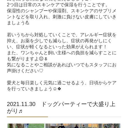
2
つ目は日常のスキンケアで保湿を行うことです。
保湿性のシャンプーや保湿剤、スキンケアのサプリメ
ントなどを取り入れ、刺激に負けない皮膚にしていき
ましょう
💪
若いうちから対処していくことで、アレルギー症状を
抑え、お薬を少しでも減らし、症状の再発がしにく
い、症状が軽くなるといった効果がえられます！
また、ワンちゃんと飼い主様への負担を減らすことに
も繋がりますよ
😌🌷
気になることやご相談があればいつでもスタッフにお
声掛けください♡
愛犬と毎日楽しく元気に過ごせるよう、日頃からケア
を行っていきましょう
☺
🍀
2021.11.30 ドッグパーティーで大盛り上
がり♬