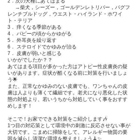
2
．次の犬種にあてはまる
→
柴犬，シーズー，ゴールデンレトリバー，パグフ
レンチブルドッグ，ウエスト・ハイランド・ホワイ
ト・テリア
3
．
痒くなる季節がある
4
．
パピーの頃からかゆがる
5
．
外耳炎を繰り返す
6
．
ステロイドでかゆみが治る
7
．
皮膚が弱いと感じる
いかがでしたか？？
あてはまる項目が多かった方はアトピー性皮膚炎の疑
いがあります。症状が酷くなる前に対策を行いましょ
う
🌟
また、正常なかゆみのない皮膚でも、ワンちゃんの皮
膚は人よりも薄くて繊細です。老犬になり悪化した状
態の対処より、若いうちから対処していく事をおすす
めします！
そこで！お家でできる対策をご紹介します
🎶
1
つ目の対応策として環境中の刺激に反応させない事が
大切です。こまめに掃除をして、アレルギー物質の要
因を減らし清潔な環境を整えましょう
🧹✨