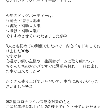
など行いドッグパーティー終了です
😌
今年のドッグパーティーは、
🐾
司会・進行
→
池田
🐾
書記・補助
→
大瀬
🐾
撮影・補助
→
瀬戸
ですすめさせていただきました
✌😄
3
人とも初めての開催でしたので、内心ドキドキしてお
りました
💓😳
ですが
👍
心温かい飼い主様や一生懸命ゲームに取り組むワン
ちゃんたちのおかげですぐに緊張も解れ、一緒に楽し
む事が出来ました
💕
たくさん盛り上げていただいて、本当にありがとうご
ざいました
❤😌
※
新型コロナウイルス感染対策のもと
ご参加者様を
3
組
（1
組
2
名様まで
）
とさせていただきま