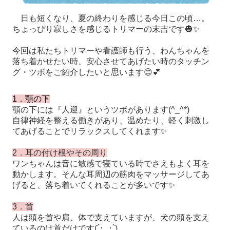
日も短くなり、夏の終わりを感じる今日この頃…。
ちょっぴり寂しさを感じるトリマーの末吉です🎃✨
今回は私たちトリマーや看護師も行う、わんちゃんを
落ち着かせたい時、安心させてあげたい時のタッチン
グ・ツボをご紹介したいと思います😊💕
1．顎の下
顎の下には『人迎』というツボがあります(^_^*)
自律神経を整える働きがあり、温めたり、軽く刺激し
てあげることでリラックスしてくれます✨
2．耳の付け根やその周り
ワンちゃんは音に敏感で寝ている時でさえもよく耳を
動かします。そんな耳周辺の筋肉をマッサージしてあ
げると、落ち着いてくれることが多いです✨
3．首
人は頭を首や肩、体で支えていますが、犬の頭を支え
ているのは首だけです(´･_･`)