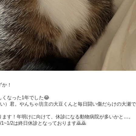
ずか！
しくなった
1
年でした
😂
い
）
君。やんちゃ坊主の大豆くんと毎日闘い傷だらけの大瀬で
ります！年明けに向けて、休診になる動物病院が多いかと
…
。
/1~1/2
は終日休診となっております
🙇
🙇