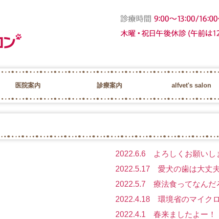
医院案内
診療案内
alfvet's salon
スタッフ紹介
求人情報
健康診断
歯科検診
トリミング ALF V
ペットホテル ALF 
ヘルスケア＆ド
高気圧酸素カプ
2022.6.6 よろしくお願いし
2022.5.17 愛犬の歯は大丈
2022.5.7 療法食ってなん
2022.4.18 環境省のマ
2022.4.1 春来ましたよー！