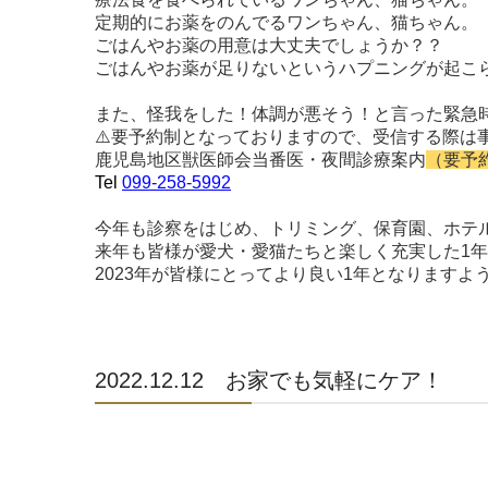
定期的にお薬をのんでるワンちゃん、猫ちゃん。
ごはんやお薬の用意は大丈夫でしょうか？？
ごはんやお薬が足りないというハプニングが起こ
また、怪我をした！体調が悪そう！と言った緊急
⚠
要予約制となっておりますので、受信する際は
鹿児島地区獣医師会当番医・夜間診療案内
（要予
Tel
099-258-5992
今年も診察をはじめ、トリミング、保育園、ホテ
来年も皆様が愛犬・愛猫たちと楽しく充実した
1
年
2023
年が皆様にとってより良い
1
年となりますよ
2022.12.12 お家でも気軽にケア！