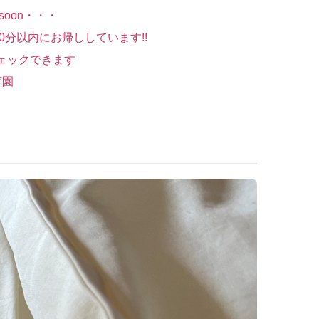
ng soon・・・
て30分以内にお帰ししています!!
チェックできます
育園