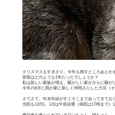
クリスマスもすぎさり、今年も残すところあとわ
皆様はどのような
1
年だったでしょうか？
私は新しい家族が増え、騒がしい家がさらに騒が
今年の
8
月に我が家に新しく仲間入りした大豆
（
そ
さてさて、年末年始がすぐそこまで迫ってきてお
当院も
12/31
、
1/3
は午前診療
（
病院は
17
時まで
）1
療法食を食べられているワンちゃん、猫ちゃん。