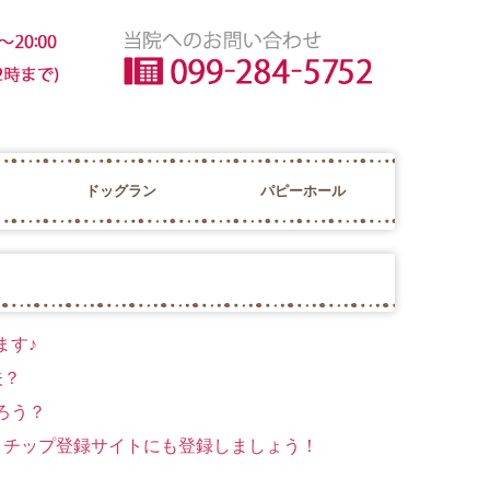
ドッグラン
パピーホール
ET's SPA
VET's IN
ッグフィットネス
セル
ます♪
夫？
だろう？
イクロチップ登録サイトにも登録しましょう！