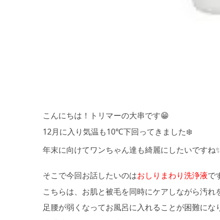
こんにちは！トリマーの大串です
😁
12
月に入り気温も
10℃
下回ってきました
❄️
年末に向けてワンちゃん達も綺麗にしたいですね
そこで今回お話したいのは
おしりまわり洗浄液
で
こちらは、お肌と被毛を同時にケアしながら汚れ
足腰が弱くなってお風呂に入れることが困難にな